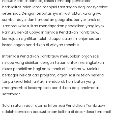
Papua Barat, Indonesia, akses terhadap pendidikan
Informasi
Pendidikan
berkualitas telah lama menjadi tantangan bagi masyarakat
Tambrauw
setempat. Dengan terbatasnya infrastruktur, kurangnya
is
sumber daya, dan hambatan geografis, banyak anak di
Bridging
Tambrauw kesulitan mendapatkan pendidikan yang layak.
the
Namun, berkat upaya Informasi Pendidikan Tambrauw,
Education
kemajuan signifikan telah dicapai dalam menjembatani
Gap
kesenjangan pendidikan di wilayah tersebut.
Informasi Pendidikan Tambrauw merupakan organisasi
nirlaba yang didirikan dengan tujuan untuk meningkatkan
akses pendidikan bagi anak-anak di Tambrauw. Melalui
berbagai inisiatif dan program, organisasi ini telah bekerja
tanpa kenal lelah untuk mendobrak hambatan yang
menghambat kesempatan pendidikan bagi anak-anak
setempat.
Salah satu inisiatif utama Informasi Pendidikan Tambrauw
adalah pendirian perpustakaan keliling di desa-desa terpencil