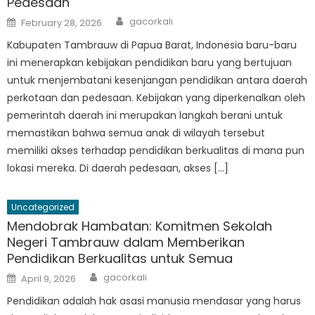
Pedesaan
Author
Posted
gacorkali
February 28, 2026
on
Kabupaten Tambrauw di Papua Barat, Indonesia baru-baru
ini menerapkan kebijakan pendidikan baru yang bertujuan
untuk menjembatani kesenjangan pendidikan antara daerah
perkotaan dan pedesaan. Kebijakan yang diperkenalkan oleh
pemerintah daerah ini merupakan langkah berani untuk
memastikan bahwa semua anak di wilayah tersebut
memiliki akses terhadap pendidikan berkualitas di mana pun
lokasi mereka. Di daerah pedesaan, akses […]
Uncategorized
Mendobrak Hambatan: Komitmen Sekolah
Negeri Tambrauw dalam Memberikan
Pendidikan Berkualitas untuk Semua
Author
Posted
gacorkali
April 9, 2026
on
Pendidikan adalah hak asasi manusia mendasar yang harus