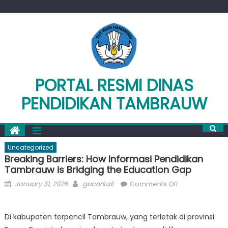
Skip
to
content
PORTAL RESMI DINAS
PENDIDIKAN TAMBRAUW
Uncategorized
Breaking Barriers: How Informasi Pendidikan
Tambrauw is Bridging the Education Gap
Posted
Author
on
January 31, 2026
gacorkali
Comments Off
on
Breaking
Barriers:
Di kabupaten terpencil Tambrauw, yang terletak di provinsi
How