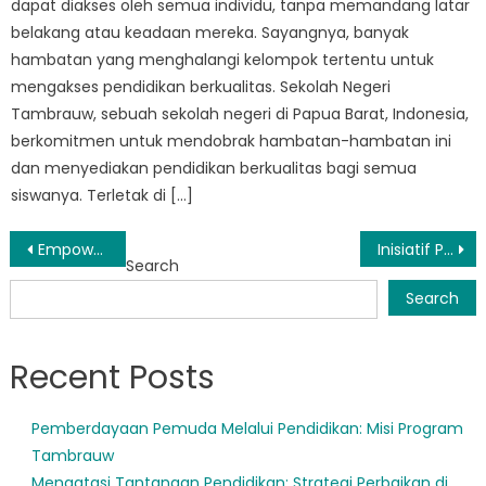
dapat diakses oleh semua individu, tanpa memandang latar
belakang atau keadaan mereka. Sayangnya, banyak
hambatan yang menghalangi kelompok tertentu untuk
mengakses pendidikan berkualitas. Sekolah Negeri
Tambrauw, sebuah sekolah negeri di Papua Barat, Indonesia,
berkomitmen untuk mendobrak hambatan-hambatan ini
dan menyediakan pendidikan berkualitas bagi semua
siswanya. Terletak di […]
Post
Empowering Youth Through Layanan Disdik Tambrauw’s Innovative Programs
Inisiatif Pendidikan di Tambrauw: Bagaimana Masyarakat Mendorong Perubahan
Search
navigation
Search
Recent Posts
Pemberdayaan Pemuda Melalui Pendidikan: Misi Program
Tambrauw
Mengatasi Tantangan Pendidikan: Strategi Perbaikan di