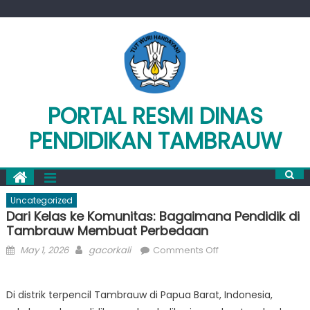
Skip
to
content
PORTAL RESMI DINAS
PENDIDIKAN TAMBRAUW
Uncategorized
Dari Kelas ke Komunitas: Bagaimana Pendidik di
Tambrauw Membuat Perbedaan
Posted
Author
on
May 1, 2026
gacorkali
Comments Off
on
Dari
Kelas
Di distrik terpencil Tambrauw di Papua Barat, Indonesia,
ke