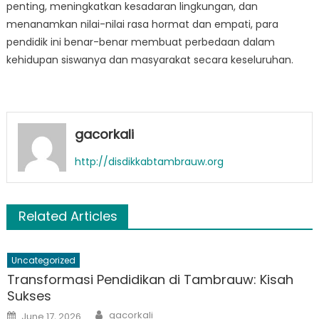
penting, meningkatkan kesadaran lingkungan, dan
menanamkan nilai-nilai rasa hormat dan empati, para
pendidik ini benar-benar membuat perbedaan dalam
kehidupan siswanya dan masyarakat secara keseluruhan.
gacorkali
http://disdikkabtambrauw.org
Related Articles
Uncategorized
Transformasi Pendidikan di Tambrauw: Kisah
Sukses
Author
Posted
gacorkali
June 17, 2026