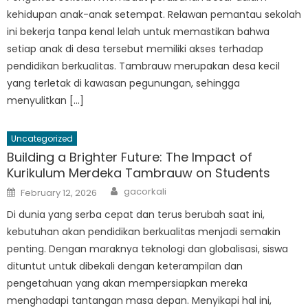
kehidupan anak-anak setempat. Relawan pemantau sekolah
ini bekerja tanpa kenal lelah untuk memastikan bahwa
setiap anak di desa tersebut memiliki akses terhadap
pendidikan berkualitas. Tambrauw merupakan desa kecil
yang terletak di kawasan pegunungan, sehingga
menyulitkan […]
Uncategorized
Building a Brighter Future: The Impact of
Kurikulum Merdeka Tambrauw on Students
Author
Posted
gacorkali
February 12, 2026
on
Di dunia yang serba cepat dan terus berubah saat ini,
kebutuhan akan pendidikan berkualitas menjadi semakin
penting. Dengan maraknya teknologi dan globalisasi, siswa
dituntut untuk dibekali dengan keterampilan dan
pengetahuan yang akan mempersiapkan mereka
menghadapi tantangan masa depan. Menyikapi hal ini,