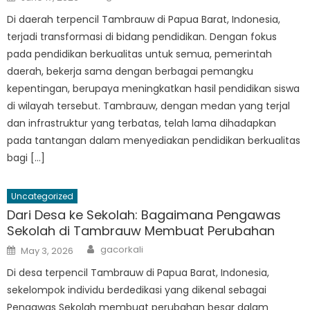
on
Di daerah terpencil Tambrauw di Papua Barat, Indonesia,
terjadi transformasi di bidang pendidikan. Dengan fokus
pada pendidikan berkualitas untuk semua, pemerintah
daerah, bekerja sama dengan berbagai pemangku
kepentingan, berupaya meningkatkan hasil pendidikan siswa
di wilayah tersebut. Tambrauw, dengan medan yang terjal
dan infrastruktur yang terbatas, telah lama dihadapkan
pada tantangan dalam menyediakan pendidikan berkualitas
bagi […]
Uncategorized
Dari Desa ke Sekolah: Bagaimana Pengawas
Sekolah di Tambrauw Membuat Perubahan
Author
Posted
gacorkali
May 3, 2026
on
Di desa terpencil Tambrauw di Papua Barat, Indonesia,
sekelompok individu berdedikasi yang dikenal sebagai
Pengawas Sekolah membuat perubahan besar dalam