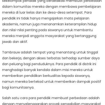
sekelompok pendidik yang berdedikasi membuat perbedaan
Komunitas:
Bagaimana
dalam komunitas mereka dengan membawa pembelajaran
Pendidik
mereka di luar kelas dan ke desa-desa setempat. Para
di
pendidik ini tidak hanya mengajarkan mata pelajaran
Tambrauw
akademis, namun juga menanamkan keterampilan hidup
Membuat
dan nilai-nilai penting pada siswanya untuk membantu
Perbedaan
mereka menjadi anggota masyarakat yang bertanggung
jawab dan aktif.
Tambrauw adalah tempat yang menantang untuk tinggal
dan bekerja, dengan akses terbatas terhadap sumber daya
dan peluang bagi penduduknya. Para pendidik di distrik ini
menghadapi banyak kendala dalam misi mereka untuk
memberikan pendidikan berkualitas kepada siswanya,
namun mereka bertekad untuk memberikan dampak positif
bagi komunitasnya.
Salah satu cara para pendidik membuat perbedaan adalah
dengan menyelenggarakan proyek pengabdian masyarakat