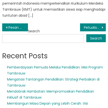
pemerintah Indonesia memperkenalkan Kurikulum Merdeka
Tambrauw (KMT) untuk memastikan siswa siap menghadapi
tuntutan abad […]
Post
Pesan Cinta dan Persatuan Guru Tambrauw: Suar Harapan di Dunia yang Terbagi
Petualangan Menanti di GTK Tambrauw: Destinasi Wisata Terbaik yang Terpencil
Search
navigation
Search
Recent Posts
Pemberdayaan Pemuda Melalui Pendidikan: Misi Program
Tambrauw
Mengatasi Tantangan Pendidikan: Strategi Perbaikan di
Tambrauw
Mendobrak Hambatan: Mempromosikan Pendidikan
Inklusif di Tambrauw
Membangun Masa Depan yang Lebih Cerah: Visi