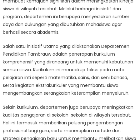
membuat kemajuan signifikan dalam meningkatkan kinerja
Berkontribusi
Tingkatkan
siswa di wilayah tersebut. Melalui berbagai inisiatif dan
Prestasi
program, departemen ini berupaya menyediakan sumber
Siswa
daya dan dukungan yang dibutuhkan mahasiswa agar
berhasil secara akademis.
Salah satu inisiatif utama yang dilaksanakan Departemen
Pendidikan Tambrauw adalah penerapan kurikulum
komprehensif yang dirancang untuk memenuhi kebutuhan
semua siswa. Kurikulum ini mencakup fokus pada mata
pelajaran inti seperti matematika, sains, dan seni bahasa,
serta kegiatan ekstrakurikuler yang membantu siswa
mengembangkan serangkaian keterampilan menyeluruh.
Selain kurikulum, departemen juga berupaya meningkatkan
kualitas pengajaran di sekolah-sekolah di wilayah tersebut.
Hal ini termasuk memberikan peluang pengembangan
profesional bagi guru, serta menerapkan metode dan
strategi pengajaran baru untuk membantu melibatkan siswa