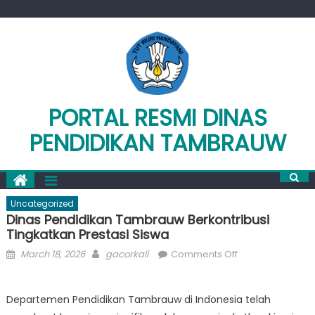
Skip
to
content
PORTAL RESMI DINAS
PENDIDIKAN TAMBRAUW
Uncategorized
Dinas Pendidikan Tambrauw Berkontribusi
Tingkatkan Prestasi Siswa
Posted
Author
on
March 18, 2026
gacorkali
Comments Off
on
Dinas
Pendidikan
Departemen Pendidikan Tambrauw di Indonesia telah
Tambrauw