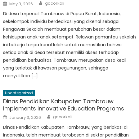
Author
Posted
gacorkali
May 3, 2026
on
Di desa terpencil Tambrauw di Papua Barat, Indonesia,
sekelompok individu berdedikasi yang dikenal sebagai
Pengawas Sekolah membuat perubahan besar dalam
kehidupan anak-anak setempat. Relawan pemantau sekolah
ini bekerja tanpa kenal lelah untuk memastikan bahwa
setiap anak di desa tersebut memiliki akses terhadap
pendidikan berkualitas. Tambrauw merupakan desa kecil
yang terletak di kawasan pegunungan, sehingga
menyulitkan […]
Uncategorized
Dinas Pendidikan Kabupaten Tambrauw
Implements Innovative Education Programs
Author
Posted
gacorkali
January 3, 2026
on
Dinas Pendidikan Kabupaten Tambrauw, yang berlokasi di
Indonesia, telah membuat terobosan di sektor pendidikan