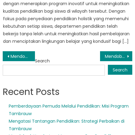
dengan menerapkan program inovatif untuk meningkatkan
kualitas pendidikan bagi siswa di wilayah tersebut. Dengan
fokus pada penyediaan pendidikan holistik yang memenuhi
kebutuhan setiap siswa, departemen pendidikan telah
bekerja tanpa lelah untuk meningkatkan hasil pembelajaran
dan menciptakan lingkungan belajar yang kondusif bagi […]
Post
Mendobrak Hambatan: Bagaimana Disdik Tambrauw Menjembatani Kesenjangan Pendidikan di Daerah Terpencil
Mendobrak Hambatan: Bagaimana Dinas Pendidikan Kabupaten Tambrauw Memberdayakan Siswa Penyandang Disabilitas
Search
navigation
Search
Recent Posts
Pemberdayaan Pemuda Melalui Pendidikan: Misi Program
Tambrauw
Mengatasi Tantangan Pendidikan: Strategi Perbaikan di
Tambrauw