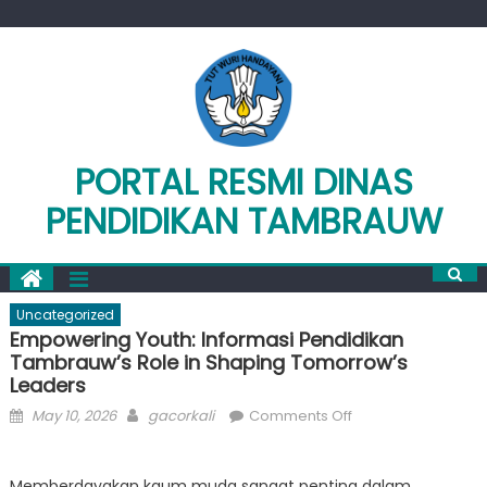
Skip
to
content
PORTAL RESMI DINAS
PENDIDIKAN TAMBRAUW
Uncategorized
Empowering Youth: Informasi Pendidikan
Tambrauw’s Role in Shaping Tomorrow’s
Leaders
Posted
Author
on
May 10, 2026
gacorkali
Comments Off
on
Empowering
Youth:
Memberdayakan kaum muda sangat penting dalam