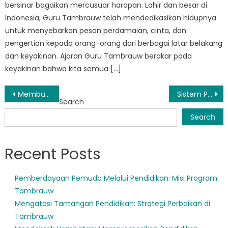
bersinar bagaikan mercusuar harapan. Lahir dan besar di
Indonesia, Guru Tambrauw telah mendedikasikan hidupnya
untuk menyebarkan pesan perdamaian, cinta, dan
pengertian kepada orang-orang dari berbagai latar belakang
dan keyakinan. Ajaran Guru Tambrauw berakar pada
keyakinan bahwa kita semua […]
Post
Membuka Potensi: Kekuatan Transformatif Pendidikan di Tambrauw
Sistem Pendidikan Tambrauw: Meninjau Lebih Dekat Kebijakan dan Praktik
Search
navigation
Search
Recent Posts
Pemberdayaan Pemuda Melalui Pendidikan: Misi Program
Tambrauw
Mengatasi Tantangan Pendidikan: Strategi Perbaikan di
Tambrauw