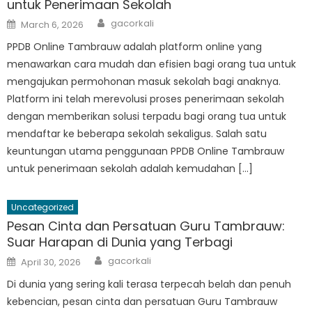
untuk Penerimaan Sekolah
Author
Posted
gacorkali
March 6, 2026
on
PPDB Online Tambrauw adalah platform online yang
menawarkan cara mudah dan efisien bagi orang tua untuk
mengajukan permohonan masuk sekolah bagi anaknya.
Platform ini telah merevolusi proses penerimaan sekolah
dengan memberikan solusi terpadu bagi orang tua untuk
mendaftar ke beberapa sekolah sekaligus. Salah satu
keuntungan utama penggunaan PPDB Online Tambrauw
untuk penerimaan sekolah adalah kemudahan […]
Uncategorized
Pesan Cinta dan Persatuan Guru Tambrauw:
Suar Harapan di Dunia yang Terbagi
Author
Posted
gacorkali
April 30, 2026
on
Di dunia yang sering kali terasa terpecah belah dan penuh
kebencian, pesan cinta dan persatuan Guru Tambrauw