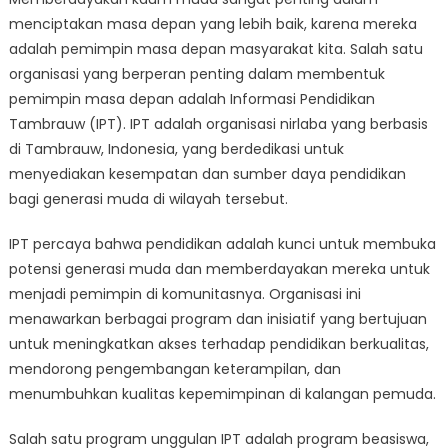
Informasi
menciptakan masa depan yang lebih baik, karena mereka
Pendidikan
Tambrauw’s
adalah pemimpin masa depan masyarakat kita. Salah satu
Role
organisasi yang berperan penting dalam membentuk
in
pemimpin masa depan adalah Informasi Pendidikan
Shaping
Tambrauw (IPT). IPT adalah organisasi nirlaba yang berbasis
Tomorrow’s
di Tambrauw, Indonesia, yang berdedikasi untuk
Leaders
menyediakan kesempatan dan sumber daya pendidikan
bagi generasi muda di wilayah tersebut.
IPT percaya bahwa pendidikan adalah kunci untuk membuka
potensi generasi muda dan memberdayakan mereka untuk
menjadi pemimpin di komunitasnya. Organisasi ini
menawarkan berbagai program dan inisiatif yang bertujuan
untuk meningkatkan akses terhadap pendidikan berkualitas,
mendorong pengembangan keterampilan, dan
menumbuhkan kualitas kepemimpinan di kalangan pemuda.
Salah satu program unggulan IPT adalah program beasiswa,