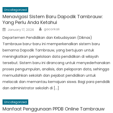
Uncategorized
Menavigasi Sistem Baru Dapodik Tambrauw:
Yang Perlu Anda Ketahui
Author
Posted
gacorkali
January 17, 2026
on
Departemen Pendidikan dan Kebudayaan (Diknas)
Tambrauw baru-baru ini memperkenalkan sistem baru
bernama Dapodik Tambrauw, yang bertujuan untuk
meningkatkan pengelolaan data pendidikan di wilayah
tersebut. Sistem baru ini dirancang untuk menyederhanakan
proses pengumpulan, analisis, dan pelaporan data, sehingga
memudahkan sekolah dan pejabat pendidikan untuk
melacak dan memantau kemajuan siswa. Bagi para pendidik
dan administrator sekolah di […]
Uncategorized
Manfaat Penggunaan PPDB Online Tambrauw