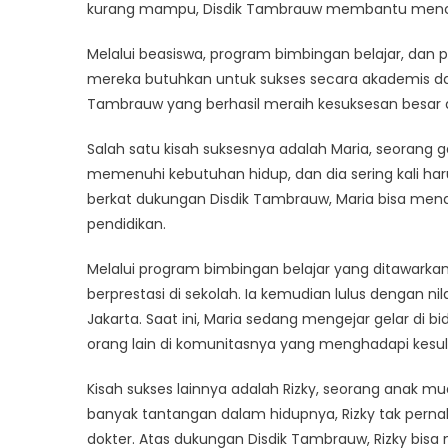
Kisah
kurang mampu, Disdik Tambrauw membantu mencip
Sukses
Melalui beasiswa, program bimbingan belajar, dan
Mahasi
Binaan
mereka butuhkan untuk sukses secara akademis dan
Disdik
Tambrauw yang berhasil meraih kesuksesan besar d
Tambr
Salah satu kisah suksesnya adalah Maria, seorang 
memenuhi kebutuhan hidup, dan dia sering kali h
berkat dukungan Disdik Tambrauw, Maria bisa m
pendidikan.
Melalui program bimbingan belajar yang ditawarka
berprestasi di sekolah. Ia kemudian lulus dengan nila
Jakarta. Saat ini, Maria sedang mengejar gelar 
orang lain di komunitasnya yang menghadapi kesul
Kisah sukses lainnya adalah Rizky, seorang anak m
banyak tantangan dalam hidupnya, Rizky tak pern
dokter. Atas dukungan Disdik Tambrauw, Rizky b