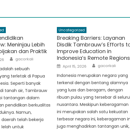
ed
Uncategorized
endidikan
Breaking Barriers: Layanan
: Meninjau Lebih
Disdik Tambrauw’s Efforts t
ijakan dan Praktik
Improve Education in
Indonesia’s Remote Region
Author
gacorkali
026
Author
Posted
gacorkali
April 15, 2026
adalah sebuah
on
Indonesia merupakan negara yang
ang terletak di Papua
terkenal dengan bentang alamnya
nesia. Seperti banyak
yang luas dan beragam, dengan
 di tanah air, Tambrauw
ribuan pulau yang tersebar di selur
i tantangan dalam
nusantara. Meskipun keberagaman
n pendidikan berkualitas
ini merupakan salah satu kekuatan
duknya. Namun,
terbesar negara ini, keberagaman in
 daerah telah bekerja
juga menghadirkan tantangan unik,
 lelah untuk