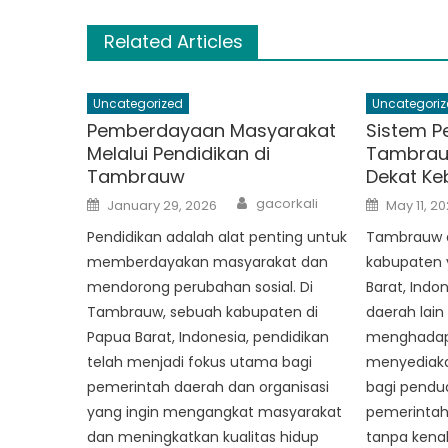
Related Articles
Uncategorized
Uncategoriz
Pemberdayaan Masyarakat
Sistem P
Melalui Pendidikan di
Tambrauw
Tambrauw
Dekat Keb
Author
Posted
Posted
gacorkali
January 29, 2026
May 11, 2
on
on
Pendidikan adalah alat penting untuk
Tambrauw 
memberdayakan masyarakat dan
kabupaten y
mendorong perubahan sosial. Di
Barat, Indo
Tambrauw, sebuah kabupaten di
daerah lain
Papua Barat, Indonesia, pendidikan
menghadap
telah menjadi fokus utama bagi
menyediaka
pemerintah daerah dan organisasi
bagi pendu
yang ingin mengangkat masyarakat
pemerintah
dan meningkatkan kualitas hidup
tanpa kenal