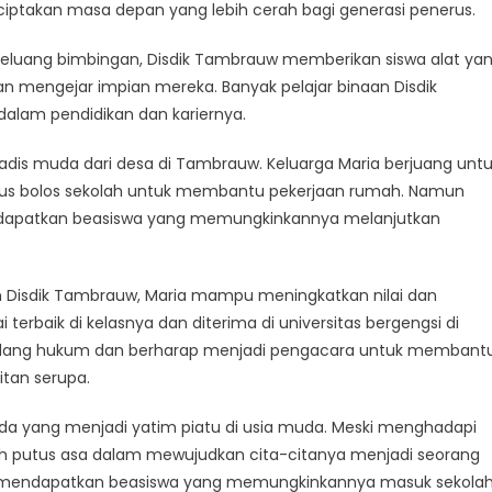
takan masa depan yang lebih cerah bagi generasi penerus.
 peluang bimbingan, Disdik Tambrauw memberikan siswa alat ya
swa
 mengejar impian mereka. Banyak pelajar binaan Disdik
alam pendidikan dan kariernya.
auw
gadis muda dari desa di Tambrauw. Keluarga Maria berjuang unt
arus bolos sekolah untuk membantu pekerjaan rumah. Namun
endapatkan beasiswa yang memungkinkannya melanjutkan
n Disdik Tambrauw, Maria mampu meningkatkan nilai dan
i terbaik di kelasnya dan diterima di universitas bergengsi di
di bidang hukum dan berharap menjadi pengacara untuk membant
itan serupa.
uda yang menjadi yatim piatu di usia muda. Meski menghadapi
ah putus asa dalam mewujudkan cita-citanya menjadi seorang
isa mendapatkan beasiswa yang memungkinkannya masuk sekola