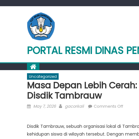
Skip
to
content
PORTAL RESMI DINAS P
Uncategorized
Masa Depan Lebih Cerah:
Disdik Tambrauw
Posted
Author
on
May 7, 2026
gacorkali
Comments Off
on
Masa
Depan
Disdik Tambrauw, sebuah organisasi lokal di Tamb
Lebih
kehidupan siswa di wilayah tersebut. Dengan mem
Cerah: