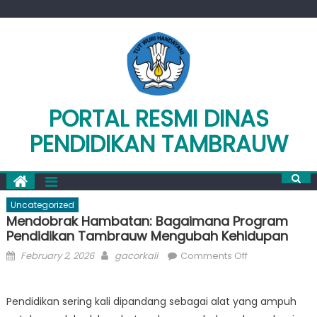
Skip
to
content
PORTAL RESMI DINAS
PENDIDIKAN TAMBRAUW
Uncategorized
Mendobrak Hambatan: Bagaimana Program
Pendidikan Tambrauw Mengubah Kehidupan
Posted
Author
on
February 2, 2026
gacorkali
Comments Off
on
Mendobrak
Hambatan:
Pendidikan sering kali dipandang sebagai alat yang ampuh
Bagaimana