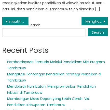
meningkatkan kualitas pendidikan di wilayah tersebut. Baru-
baru ini, data pendidikan di Tambrauw telah dianalisis […]
Post
Inisiatif Pendidikan di Tambrauw: Bagaimana Masyarakat Mendorong Perubahan
Menghancurkan Reformasi Pendidikan Inovatif Tambrauw
Search
navigation
Search
Recent Posts
Pemberdayaan Pemuda Melalui Pendidikan: Misi Program
Tambrauw
Mengatasi Tantangan Pendidikan: Strategi Perbaikan di
Tambrauw
Mendobrak Hambatan: Mempromosikan Pendidikan
Inklusif di Tambrauw
Membangun Masa Depan yang Lebih Cerah: Visi
Pendidikan Kabupaten Tambrauw