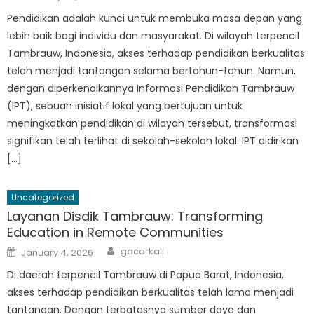
on
Pendidikan adalah kunci untuk membuka masa depan yang
lebih baik bagi individu dan masyarakat. Di wilayah terpencil
Tambrauw, Indonesia, akses terhadap pendidikan berkualitas
telah menjadi tantangan selama bertahun-tahun. Namun,
dengan diperkenalkannya Informasi Pendidikan Tambrauw
(IPT), sebuah inisiatif lokal yang bertujuan untuk
meningkatkan pendidikan di wilayah tersebut, transformasi
signifikan telah terlihat di sekolah-sekolah lokal. IPT didirikan
[…]
Uncategorized
Layanan Disdik Tambrauw: Transforming
Education in Remote Communities
Author
Posted
gacorkali
January 4, 2026
on
Di daerah terpencil Tambrauw di Papua Barat, Indonesia,
akses terhadap pendidikan berkualitas telah lama menjadi
tantangan. Dengan terbatasnya sumber daya dan