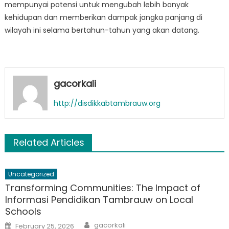
mempunyai potensi untuk mengubah lebih banyak
kehidupan dan memberikan dampak jangka panjang di
wilayah ini selama bertahun-tahun yang akan datang.
gacorkali
http://disdikkabtambrauw.org
Related Articles
Uncategorized
Transforming Communities: The Impact of
Informasi Pendidikan Tambrauw on Local
Schools
Author
Posted
gacorkali
February 25, 2026