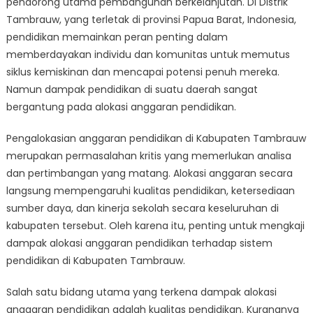
pendorong utama pembangunan berkelanjutan. Di Distrik
Anggaran
Pendidikan
Tambrauw, yang terletak di provinsi Papua Barat, Indonesia,
di
pendidikan memainkan peran penting dalam
Kabupaten
memberdayakan individu dan komunitas untuk memutus
Tambrauw
siklus kemiskinan dan mencapai potensi penuh mereka.
Namun dampak pendidikan di suatu daerah sangat
bergantung pada alokasi anggaran pendidikan.
Pengalokasian anggaran pendidikan di Kabupaten Tambrauw
merupakan permasalahan kritis yang memerlukan analisa
dan pertimbangan yang matang. Alokasi anggaran secara
langsung mempengaruhi kualitas pendidikan, ketersediaan
sumber daya, dan kinerja sekolah secara keseluruhan di
kabupaten tersebut. Oleh karena itu, penting untuk mengkaji
dampak alokasi anggaran pendidikan terhadap sistem
pendidikan di Kabupaten Tambrauw.
Salah satu bidang utama yang terkena dampak alokasi
anggaran pendidikan adalah kualitas pendidikan. Kurangnya