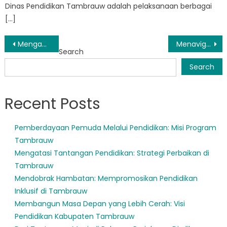
Dinas Pendidikan Tambrauw adalah pelaksanaan berbagai
[…]
Post
Menganalisis Lanskap Pendidikan di Tambrauw Melalui Data
Menavigasi Sistem PPDB Tambrauw: Tips Bagi Orang Tua dan Siswa
Search
navigation
Search
Recent Posts
Pemberdayaan Pemuda Melalui Pendidikan: Misi Program
Tambrauw
Mengatasi Tantangan Pendidikan: Strategi Perbaikan di
Tambrauw
Mendobrak Hambatan: Mempromosikan Pendidikan
Inklusif di Tambrauw
Membangun Masa Depan yang Lebih Cerah: Visi
Pendidikan Kabupaten Tambrauw