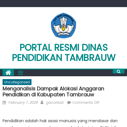
Skip
to
content
PORTAL RESMI DINAS
PENDIDIKAN TAMBRAUW
Uncategorized
Menganalisis Dampak Alokasi Anggaran
Pendidikan di Kabupaten Tambrauw
Posted
Author
on
February 7, 2026
gacorkali
Comments Off
on
Menganalisis
Dampak
Pendidikan adalah hak asasi manusia yang mendasar dan
Alokasi