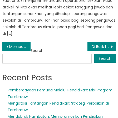
kuat untuk menjamin kelancaran operasional sekolah. Pada
artikel ini, kita akan melihat lebih dekat tanggung jawab dan
tantangan sehari-hari yang dihadapi seorang pengawas
sekolah di Tambrauw. Hari-hari biasa bagi seorang pengawas
sekolah di Tambrauw dimulai pada pagi hari. Pengawas tiba
di […]
Post
Membangun Sistem Pendidikan yang Lebih Kuat di Tambrauw melalui Pengembangan Profesi Guru
Di Balik Layar: Seharian Kehidupan Pengawas Sekolah di Tambrauw
Search
navigation
Search
Recent Posts
Pemberdayaan Pemuda Melalui Pendidikan: Misi Program
Tambrauw
Mengatasi Tantangan Pendidikan: Strategi Perbaikan di
Tambrauw
Mendobrak Hambatan: Mempromosikan Pendidikan