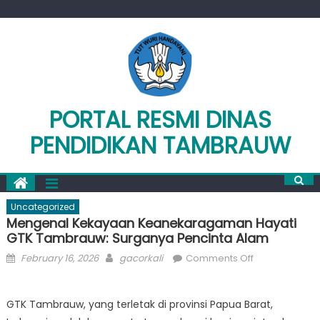
Skip
to
content
PORTAL RESMI DINAS
PENDIDIKAN TAMBRAUW
Uncategorized
Mengenal Kekayaan Keanekaragaman Hayati
GTK Tambrauw: Surganya Pencinta Alam
Posted
Author
on
February 16, 2026
gacorkali
Comments Off
on
Mengenal
Kekayaan
GTK Tambrauw, yang terletak di provinsi Papua Barat,
Keanekarag