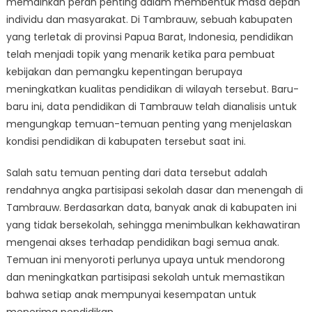
memainkan peran penting dalam membentuk masa depan
dari
Data
individu dan masyarakat. Di Tambrauw, sebuah kabupaten
Pendidikan
yang terletak di provinsi Papua Barat, Indonesia, pendidikan
di
telah menjadi topik yang menarik ketika para pembuat
Tambrauw
kebijakan dan pemangku kepentingan berupaya
meningkatkan kualitas pendidikan di wilayah tersebut. Baru-
baru ini, data pendidikan di Tambrauw telah dianalisis untuk
mengungkap temuan-temuan penting yang menjelaskan
kondisi pendidikan di kabupaten tersebut saat ini.
Salah satu temuan penting dari data tersebut adalah
rendahnya angka partisipasi sekolah dasar dan menengah di
Tambrauw. Berdasarkan data, banyak anak di kabupaten ini
yang tidak bersekolah, sehingga menimbulkan kekhawatiran
mengenai akses terhadap pendidikan bagi semua anak.
Temuan ini menyoroti perlunya upaya untuk mendorong
dan meningkatkan partisipasi sekolah untuk memastikan
bahwa setiap anak mempunyai kesempatan untuk