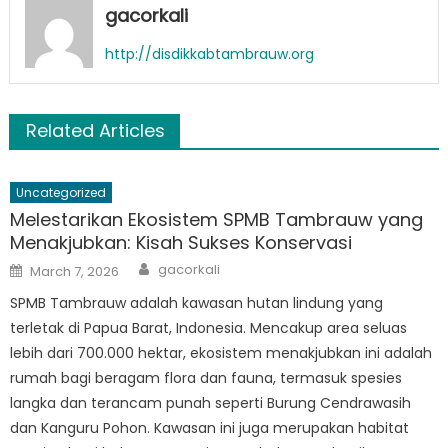
gacorkali
http://disdikkabtambrauw.org
Related Articles
Uncategorized
Melestarikan Ekosistem SPMB Tambrauw yang
Menakjubkan: Kisah Sukses Konservasi
Author
Posted
gacorkali
March 7, 2026
on
SPMB Tambrauw adalah kawasan hutan lindung yang
terletak di Papua Barat, Indonesia. Mencakup area seluas
lebih dari 700.000 hektar, ekosistem menakjubkan ini adalah
rumah bagi beragam flora dan fauna, termasuk spesies
langka dan terancam punah seperti Burung Cendrawasih
dan Kanguru Pohon. Kawasan ini juga merupakan habitat