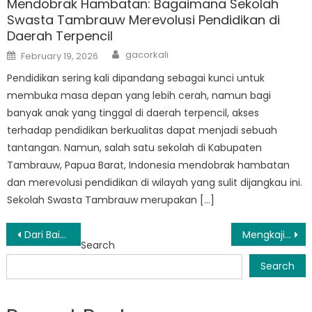
Mendobrak Hambatan: Bagaimana Sekolah
Swasta Tambrauw Merevolusi Pendidikan di
Daerah Terpencil
Author
Posted
gacorkali
February 19, 2026
on
Pendidikan sering kali dipandang sebagai kunci untuk
membuka masa depan yang lebih cerah, namun bagi
banyak anak yang tinggal di daerah terpencil, akses
terhadap pendidikan berkualitas dapat menjadi sebuah
tantangan. Namun, salah satu sekolah di Kabupaten
Tambrauw, Papua Barat, Indonesia mendobrak hambatan
dan merevolusi pendidikan di wilayah yang sulit dijangkau ini.
Sekolah Swasta Tambrauw merupakan […]
Post
Dari Baik Menjadi Hebat: Perjalanan Disdik Tambrauw Menuju Pelayanan Publik yang Lebih Baik
Mengkaji Tantangan dan Peluang Sektor Pendidikan Tambrauw Melalui Analisis Data
Search
navigation
Search