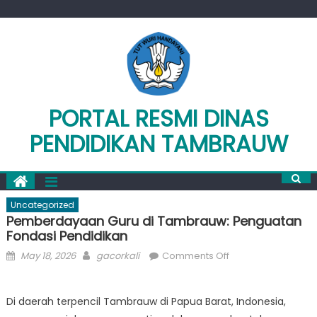
Skip
to
content
PORTAL RESMI DINAS
PENDIDIKAN TAMBRAUW
Uncategorized
Pemberdayaan Guru di Tambrauw: Penguatan
Fondasi Pendidikan
Posted
Author
on
May 18, 2026
gacorkali
Comments Off
on
Pemberdayaan
Guru
Di daerah terpencil Tambrauw di Papua Barat, Indonesia,
di