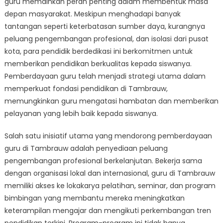
guru memainkan peran penting dalam membentuk masa
Tambrauw:
Penguatan
depan masyarakat. Meskipun menghadapi banyak
Fondasi
tantangan seperti keterbatasan sumber daya, kurangnya
Pendidikan
peluang pengembangan profesional, dan isolasi dari pusat
kota, para pendidik berdedikasi ini berkomitmen untuk
memberikan pendidikan berkualitas kepada siswanya.
Pemberdayaan guru telah menjadi strategi utama dalam
memperkuat fondasi pendidikan di Tambrauw,
memungkinkan guru mengatasi hambatan dan memberikan
pelayanan yang lebih baik kepada siswanya.
Salah satu inisiatif utama yang mendorong pemberdayaan
guru di Tambrauw adalah penyediaan peluang
pengembangan profesional berkelanjutan. Bekerja sama
dengan organisasi lokal dan internasional, guru di Tambrauw
memiliki akses ke lokakarya pelatihan, seminar, dan program
bimbingan yang membantu mereka meningkatkan
keterampilan mengajar dan mengikuti perkembangan tren