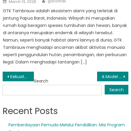
Posted
gacorkali
March 13, 2026
on
GTK Tambrauw adalah ekosistem alami yang terletak di
jantung Papua Barat, Indonesia. Wilayah ini merupakan
rumah bagi beragam spesies tumbuhan dan hewan, banyak
di antaranya merupakan endemik di wilayah tersebut.
Namun, seperti banyak habitat alami lainnya di dunia, GTK
Tambrauw menghadapi ancaman akibat aktivitas manusia
seperti penggundulan hutan, penambangan, dan perburuan
ilegal. Dalam menghadapi tantangan […]
Post
Kekuatan Ajaran Guru Tambrauw: Jalan Menuju Kebangkitan Spiritual
A Model for the Future: The Progressive Approach of Sekolah Negeri Tambrauw
Search
navigation
Search
Recent Posts
Pemberdayaan Pemuda Melalui Pendidikan: Misi Program