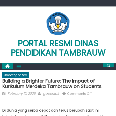
Skip
to
content
PORTAL RESMI DINAS
PENDIDIKAN TAMBRAUW
Uncategorized
Building a Brighter Future: The Impact of
Kurikulum Merdeka Tambrauw on Students
Posted
Author
on
February 12, 2026
gacorkali
Comments Off
on
Building
a
Di dunia yang serba cepat dan terus berubah saat ini,
Brighter