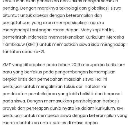
kebutuhan akan pendidikan berkualitas menjadi semakin
Future:
The
penting. Dengan maraknya teknologi dan globalisasi, siswa
Impact
dituntut untuk dibekali dengan keterampilan dan
of
pengetahuan yang akan mempersiapkan mereka
Kurikulum
menghadapi tantangan masa depan. Menyikapi hal ini,
Merdeka
pemerintah Indonesia memperkenalkan Kurikulum Merdeka
Tambrauw
Tambrauw (KMT) untuk memastikan siswa siap menghadapi
on
tuntutan abad ke-21.
Students
KMT yang diterapkan pada tahun 2019 merupakan kurikulum
baru yang berfokus pada pengembangan kemampuan
berpikir kritis dan pemecahan masalah siswa. Hal ini
bertujuan untuk mengalihkan fokus dari hafalan ke
pendekatan pembelajaran yang lebih holistik dan berpusat
pada siswa. Dengan memasukkan pembelajaran berbasis
proyek dan penerapan dunia nyata ke dalam kurikulum, KMT
bertujuan untuk membekali siswa dengan keterampilan yang
mereka butuhkan untuk sukses di masa depan.