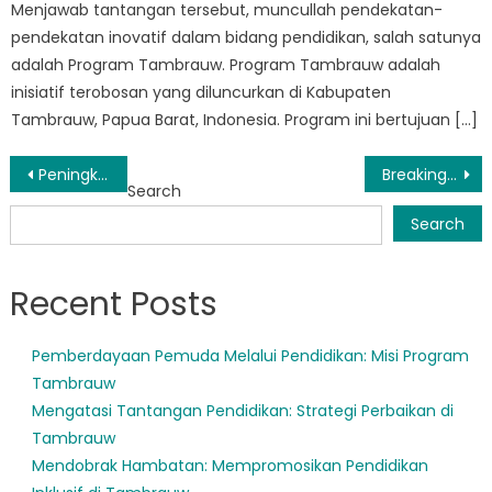
Menjawab tantangan tersebut, muncullah pendekatan-
pendekatan inovatif dalam bidang pendidikan, salah satunya
adalah Program Tambrauw. Program Tambrauw adalah
inisiatif terobosan yang diluncurkan di Kabupaten
Tambrauw, Papua Barat, Indonesia. Program ini bertujuan […]
Post
Peningkatan Pengelolaan Data Pendidikan di Tambrauw dengan Dapodik
Breaking Barriers: How Sekolah Penggerak Tambrauw is Revolutionizing Education in Indonesia
Search
navigation
Search
Recent Posts
Pemberdayaan Pemuda Melalui Pendidikan: Misi Program
Tambrauw
Mengatasi Tantangan Pendidikan: Strategi Perbaikan di
Tambrauw
Mendobrak Hambatan: Mempromosikan Pendidikan