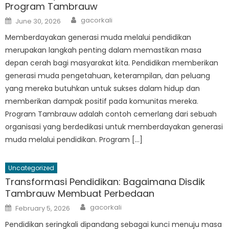
Program Tambrauw
Author
Posted
gacorkali
June 30, 2026
on
Memberdayakan generasi muda melalui pendidikan
merupakan langkah penting dalam memastikan masa
depan cerah bagi masyarakat kita. Pendidikan memberikan
generasi muda pengetahuan, keterampilan, dan peluang
yang mereka butuhkan untuk sukses dalam hidup dan
memberikan dampak positif pada komunitas mereka.
Program Tambrauw adalah contoh cemerlang dari sebuah
organisasi yang berdedikasi untuk memberdayakan generasi
muda melalui pendidikan. Program […]
Uncategorized
Transformasi Pendidikan: Bagaimana Disdik
Tambrauw Membuat Perbedaan
Author
Posted
gacorkali
February 5, 2026
on
Pendidikan seringkali dipandang sebagai kunci menuju masa