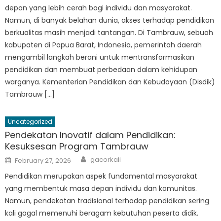
depan yang lebih cerah bagi individu dan masyarakat.
Namun, di banyak belahan dunia, akses terhadap pendidikan
berkualitas masih menjadi tantangan. Di Tambrauw, sebuah
kabupaten di Papua Barat, Indonesia, pemerintah daerah
mengambil langkah berani untuk mentransformasikan
pendidikan dan membuat perbedaan dalam kehidupan
warganya. Kementerian Pendidikan dan Kebudayaan (Disdik)
Tambrauw […]
Uncategorized
Pendekatan Inovatif dalam Pendidikan:
Kesuksesan Program Tambrauw
Author
Posted
gacorkali
February 27, 2026
on
Pendidikan merupakan aspek fundamental masyarakat
yang membentuk masa depan individu dan komunitas.
Namun, pendekatan tradisional terhadap pendidikan sering
kali gagal memenuhi beragam kebutuhan peserta didik.