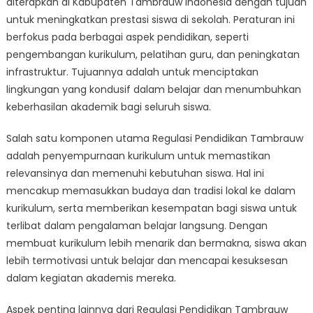
diterapkan di Kabupaten Tambrauw Indonesia dengan tujuan
of
Regulasi
untuk meningkatkan prestasi siswa di sekolah. Peraturan ini
Pendidikan
berfokus pada berbagai aspek pendidikan, seperti
Tambrauw
pengembangan kurikulum, pelatihan guru, dan peningkatan
on
infrastruktur. Tujuannya adalah untuk menciptakan
Student
lingkungan yang kondusif dalam belajar dan menumbuhkan
Achievement
keberhasilan akademik bagi seluruh siswa.
Salah satu komponen utama Regulasi Pendidikan Tambrauw
adalah penyempurnaan kurikulum untuk memastikan
relevansinya dan memenuhi kebutuhan siswa. Hal ini
mencakup memasukkan budaya dan tradisi lokal ke dalam
kurikulum, serta memberikan kesempatan bagi siswa untuk
terlibat dalam pengalaman belajar langsung. Dengan
membuat kurikulum lebih menarik dan bermakna, siswa akan
lebih termotivasi untuk belajar dan mencapai kesuksesan
dalam kegiatan akademis mereka.
Aspek penting lainnya dari Regulasi Pendidikan Tambrauw