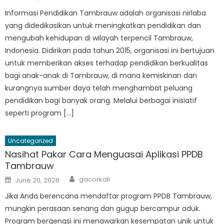
on
Informasi Pendidikan Tambrauw adalah organisasi nirlaba
yang didedikasikan untuk meningkatkan pendidikan dan
mengubah kehidupan di wilayah terpencil Tambrauw,
Indonesia. Didirikan pada tahun 2015, organisasi ini bertujuan
untuk memberikan akses terhadap pendidikan berkualitas
bagi anak-anak di Tambrauw, di mana kemiskinan dan
kurangnya sumber daya telah menghambat peluang
pendidikan bagi banyak orang. Melalui berbagai inisiatif
seperti program […]
Uncategorized
Nasihat Pakar Cara Menguasai Aplikasi PPDB
Tambrauw
Author
Posted
gacorkali
June 20, 2026
on
Jika Anda berencana mendaftar program PPDB Tambrauw,
mungkin perasaan senang dan gugup bercampur aduk.
Program bergengsi ini menawarkan kesempatan unik untuk