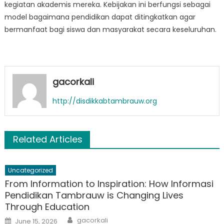
kegiatan akademis mereka. Kebijakan ini berfungsi sebagai
model bagaimana pendidikan dapat ditingkatkan agar
bermanfaat bagi siswa dan masyarakat secara keseluruhan.
gacorkali
http://disdikkabtambrauw.org
Related Articles
Uncategorized
From Information to Inspiration: How Informasi
Pendidikan Tambrauw is Changing Lives
Through Education
Author
Posted
gacorkali
June 15, 2026