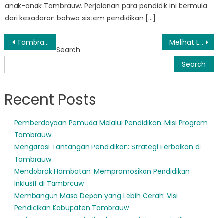
anak-anak Tambrauw. Perjalanan para pendidik ini bermula
dari kesadaran bahwa sistem pendidikan […]
Post
Tambrauw Menerapkan Kebijakan Pendidikan Baru untuk Menjembatani Kesenjangan di Pedesaan
Melihat Lebih Dekat Pelayanan Publik Inovatif Disdik Tambrauw
Search
navigation
Search
Recent Posts
Pemberdayaan Pemuda Melalui Pendidikan: Misi Program
Tambrauw
Mengatasi Tantangan Pendidikan: Strategi Perbaikan di
Tambrauw
Mendobrak Hambatan: Mempromosikan Pendidikan
Inklusif di Tambrauw
Membangun Masa Depan yang Lebih Cerah: Visi
Pendidikan Kabupaten Tambrauw