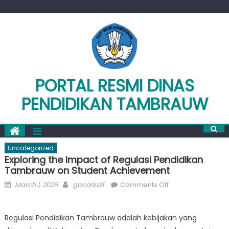
Skip
to
content
PORTAL RESMI DINAS
PENDIDIKAN TAMBRAUW
Uncategorized
Exploring the Impact of Regulasi Pendidikan
Tambrauw on Student Achievement
Posted
Author
on
March 1, 2026
gacorkali
Comments Off
on
Exploring
the
Regulasi Pendidikan Tambrauw adalah kebijakan yang
Impact