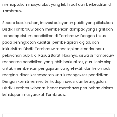
menciptakan masyarakat yang lebih adil dan berkeadilan di
Tambrauw.
Secara keseluruhan, inovasi pelayanan publik yang dilakukan
Disdik Tambrauw telah memberikan dampak yang signifikan
terhadap sistem pendidikan di Tambrauw. Dengan fokus
pada peningkatan kualitas, pembelajaran digital, dan
inklusivitas, Disdik Tambrauw menetapkan standar baru
pelayanan publik di Papua Barat. Hasilnya, siswa di Tambrauw
menerima pendidikan yang lebih berkualitas, guru lebih siap
untuk memberikan pengajaran yang efektif, dan kelompok
marginal diberi kesempatan untuk mengakses pendidikan.
Dengan komitmennya terhadap inovasi dan keunggulan,
Disdik Tambrauw benar-benar membawa perubahan dalam
kehidupan masyarakat Tambrauw.