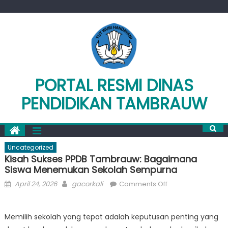
Skip
to
content
PORTAL RESMI DINAS
PENDIDIKAN TAMBRAUW
Uncategorized
Kisah Sukses PPDB Tambrauw: Bagaimana
Siswa Menemukan Sekolah Sempurna
Posted
Author
on
April 24, 2026
gacorkali
Comments Off
on
Kisah
Sukses
Memilih sekolah yang tepat adalah keputusan penting yang
PPDB