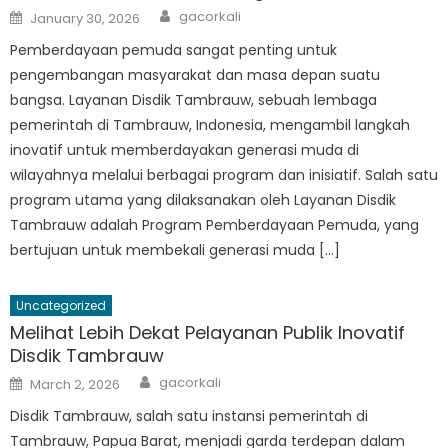
Author
Posted
gacorkali
January 30, 2026
on
Pemberdayaan pemuda sangat penting untuk
pengembangan masyarakat dan masa depan suatu
bangsa. Layanan Disdik Tambrauw, sebuah lembaga
pemerintah di Tambrauw, Indonesia, mengambil langkah
inovatif untuk memberdayakan generasi muda di
wilayahnya melalui berbagai program dan inisiatif. Salah satu
program utama yang dilaksanakan oleh Layanan Disdik
Tambrauw adalah Program Pemberdayaan Pemuda, yang
bertujuan untuk membekali generasi muda […]
Uncategorized
Melihat Lebih Dekat Pelayanan Publik Inovatif
Disdik Tambrauw
Author
Posted
gacorkali
March 2, 2026
on
Disdik Tambrauw, salah satu instansi pemerintah di
Tambrauw, Papua Barat, menjadi garda terdepan dalam