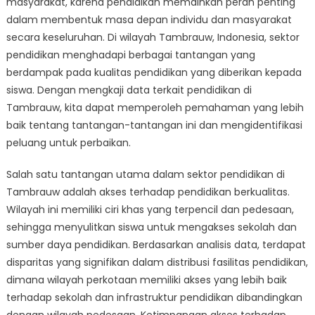
masyarakat, karena pendidikan memainkan peran penting
Peluang
Sektor
dalam membentuk masa depan individu dan masyarakat
Pendidikan
secara keseluruhan. Di wilayah Tambrauw, Indonesia, sektor
Tambrauw
pendidikan menghadapi berbagai tantangan yang
Melalui
berdampak pada kualitas pendidikan yang diberikan kepada
Analisis
siswa. Dengan mengkaji data terkait pendidikan di
Data
Tambrauw, kita dapat memperoleh pemahaman yang lebih
baik tentang tantangan-tantangan ini dan mengidentifikasi
peluang untuk perbaikan.
Salah satu tantangan utama dalam sektor pendidikan di
Tambrauw adalah akses terhadap pendidikan berkualitas.
Wilayah ini memiliki ciri khas yang terpencil dan pedesaan,
sehingga menyulitkan siswa untuk mengakses sekolah dan
sumber daya pendidikan. Berdasarkan analisis data, terdapat
disparitas yang signifikan dalam distribusi fasilitas pendidikan,
dimana wilayah perkotaan memiliki akses yang lebih baik
terhadap sekolah dan infrastruktur pendidikan dibandingkan