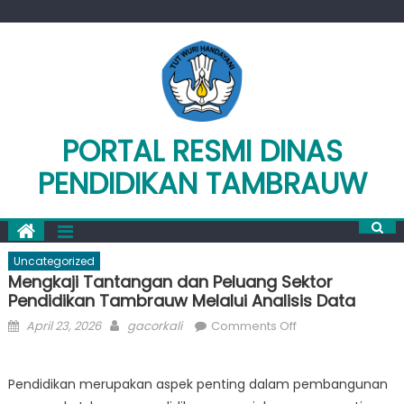
Skip
to
content
PORTAL RESMI DINAS
PENDIDIKAN TAMBRAUW
Uncategorized
Mengkaji Tantangan dan Peluang Sektor
Pendidikan Tambrauw Melalui Analisis Data
Posted
Author
on
April 23, 2026
gacorkali
Comments Off
on
Mengkaji
Tantangan
Pendidikan merupakan aspek penting dalam pembangunan
dan