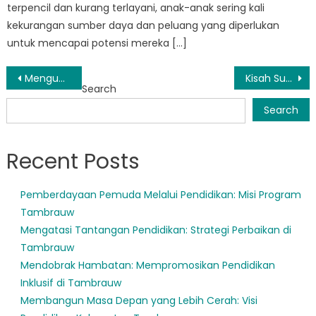
terpencil dan kurang terlayani, anak-anak sering kali
kekurangan sumber daya dan peluang yang diperlukan
untuk mencapai potensi mereka […]
Post
Mengungkap Temuan Penting dari Data Pendidikan di Tambrauw
Kisah Sukses PPDB Tambrauw: Bagaimana Siswa Menemukan Sekolah Sempurna
Search
navigation
Search
Recent Posts
Pemberdayaan Pemuda Melalui Pendidikan: Misi Program
Tambrauw
Mengatasi Tantangan Pendidikan: Strategi Perbaikan di
Tambrauw
Mendobrak Hambatan: Mempromosikan Pendidikan
Inklusif di Tambrauw
Membangun Masa Depan yang Lebih Cerah: Visi